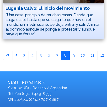
Eugenia Calvo: El inicio del movimiento
“Una casa, principio de muchas casas. Desde que
salga el sol, hasta que se caiga, lo que hay en el
mundo, sin medir cuánto se deja entrar y salir. Animar
al dormido aunque se ponga a protestar y aunque
haya que forzar”
3
4
5
6
7
8
9
10
11
12
Santa Fe 1798 Piso 4
S2000AUB) - Rosario / Argentina
Telefax (0341) 449-8353
WhatsApp: (0341) 707-0887