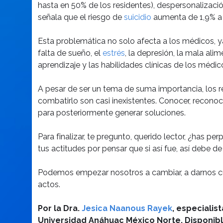
hasta en 50% de los residentes), despersonalizaci
señala que el riesgo de
suicidio
aumenta de 1,9% a 7
Esta problemática no solo afecta a los médicos, y
falta de sueño, el
estrés
, la depresión, la mala ali
aprendizaje y las habilidades clínicas de los médic
A pesar de ser un tema de suma importancia, los re
combatirlo son casi inexistentes. Conocer, recono
para posteriormente generar soluciones.
Para finalizar, te pregunto, querido lector, ¿has p
tus actitudes por pensar que si así fue, así debe de
Podemos empezar nosotros a cambiar, a darnos cu
actos.
Por la Dra.
Jesica Naanous Rayek
, especialis
Universidad Anáhuac México Norte.
Disponib