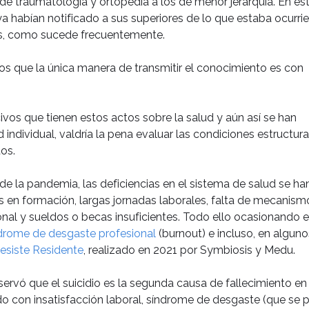
s de traumatología y ortopedia a los de menor jerarquía. En es
a habían notificado a sus superiores de lo que estaba ocurrie
es, como sucede frecuentemente.
 que la única manera de transmitir el conocimiento es con
os que tienen estos actos sobre la salud y aún así se han
ndividual, valdría la pena evaluar las condiciones estructura
os.
de la pandemia, las deficiencias en el sistema de salud se ha
 en formación, largas jornadas laborales, falta de mecanism
nal y sueldos o becas insuficientes. Todo ello ocasionando e
drome de desgaste profesional
(burnout) e incluso, en alguno
esiste Residente
, realizado en 2021 por Symbiosis y Medu.
servó que el suicidio es la segunda causa de fallecimiento e
ado con insatisfacción laboral, síndrome de desgaste (que se 