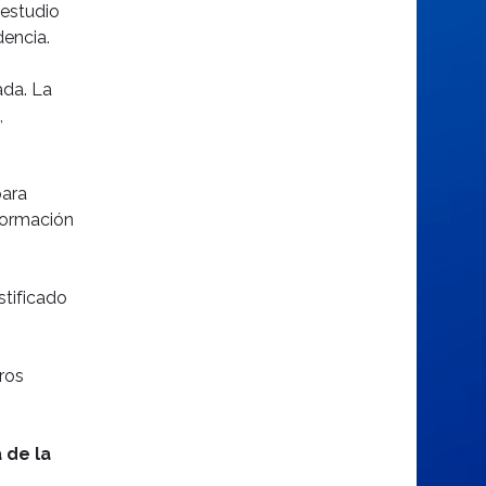
 estudio
dencia.
ada. La
,
para
formación
stificado
ros
 de la