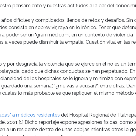
stro pensamiento y nuestras actitudes a la par del conocimi
n años difíciles y complicados; llenos de retos y desafíos. Sin
es consista en sobrevivir, raya en lo irónico. Tener que defen
ara poder ser un "gran médico~~, en un contexto de violencia
s a veces puede disminuir la empatía. Cuestión vital en las r
 y por desgracia la violencia que se ejerce en él no es un te
soslayada, dado que dichas conductas se han perpetuado. En
tidianeidad de los hospitales se le ignora y minimiza con expr
 guardado una semana", "¿me vas a acusar?", entre otras. Da
s cuales lo más probable es que repliquen el mismo método
adas" a médicos residentes
del Hospital Regional de Tlalnepa
l 2021.[1] Dicho reportaje expone agresiones físicas, como as
ven a un residente dentro de unas cobijas mientras otros lo g