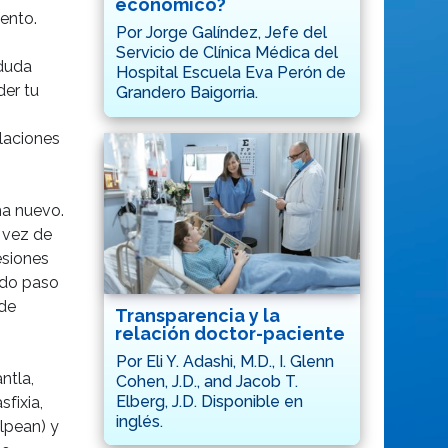
económico?
ento.
Por Jorge Galíndez, Jefe del
Servicio de Clínica Médica del
 duda
Hospital Escuela Eva Perón de
der tu
Grandero Baigorria.
elaciones
ma nuevo.
 vez de
esiones
ndo paso
 de
Transparencia y la
relación doctor-paciente
Por Eli Y. Adashi, M.D., I. Glenn
ntla,
Cohen, J.D., and Jacob T.
Elberg, J.D. Disponible en
fixia,
inglés.
olpean) y