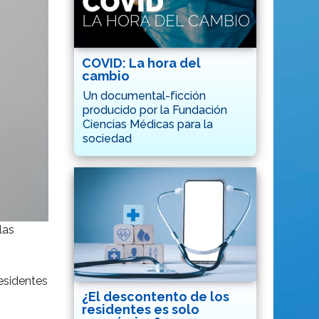
COVID: La hora del
cambio
Un documental-ficción
producido por la Fundación
Ciencias Médicas para la
sociedad
las
esidentes
¿El descontento de los
residentes es solo