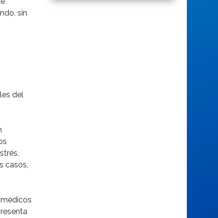
te
ndo, sin
les del
n
os
strés,
s casos,
n médicos
presenta