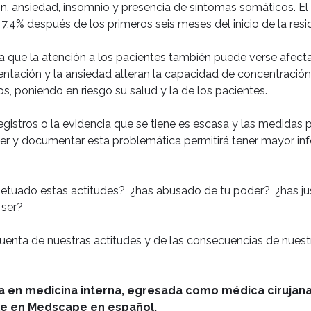
ón, ansiedad, insomnio y presencia de síntomas somáticos. El
,4% después de los primeros seis meses del inicio de la resi
a que la atención a los pacientes también puede verse afect
mentación y la ansiedad alteran la capacidad de concentración
os, poniendo en riesgo su salud y la de los pacientes.
gistros o la evidencia que se tiene es escasa y las medidas 
cer y documentar esta problemática permitirá tener mayor in
erpetuado estas actitudes?, ¿has abusado de tu poder?, ¿has ju
 ser?
enta de nuestras actitudes y de las consecuencias de nuest
ta en medicina interna, egresada como médica cirujana
le en Medscape en español.