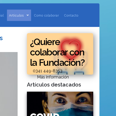
ial
Artículos
Como colaborar
Contacto
s
¿Quiere
colaborar con
la Fundación?
0341 449-8353
Más información
Artículos destacados