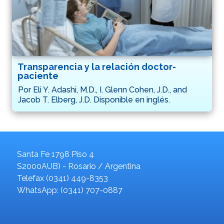
Transparencia y la relación doctor-
paciente
Por Eli Y. Adashi, M.D., I. Glenn Cohen, J.D., and
Jacob T. Elberg, J.D. Disponible en inglés.
Santa Fe 1798 Piso 4
S2000AUB) - Rosario / Argentina
Telefax (0341) 449-8353
WhatsApp: (0341) 707-0887