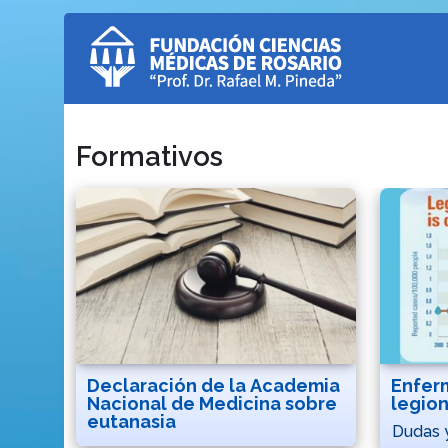
Formativos
Declaración de la Academia
Enfer
Nacional de Medicina sobre
legion
eutanasia
Dudas 