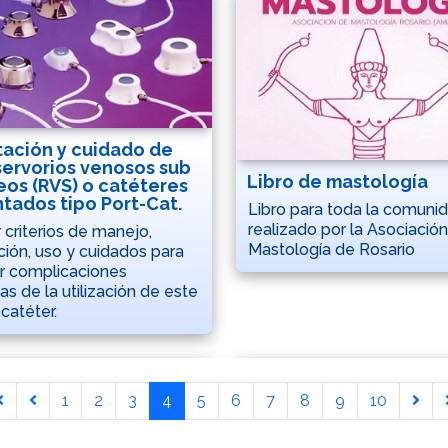
tación y cuidado de
servorios venosos sub
Libro de mastología
os (RVS) o catéteres
tados tipo Port-Cat.
Libro para toda la comuni
realizado por la Asociació
r criterios de manejo,
Mastología de Rosario
ación, uso y cuidados para
r complicaciones
as de la utilización de este
 catéter.
1
2
3
4
5
6
7
8
9
10