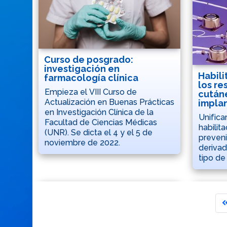
Curso de posgrado:
investigación en
Habili
farmacología clínica
los re
Empieza el VIII Curso de
cutáne
Actualización en Buenas Prácticas
implan
en Investigación Clínica de la
Unifica
Facultad de Ciencias Médicas
habilit
(UNR). Se dicta el 4 y el 5 de
preveni
noviembre de 2022.
derivad
tipo de