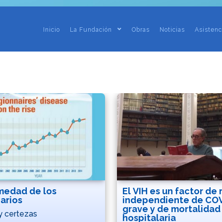
Inicio
La Fundación
Obras
Noticias
Asistenc
medad de los
El VIH es un factor de 
arios
independiente de COV
grave y de mortalidad
y certezas
hospitalaria