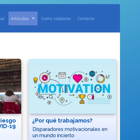
ial
Artículos
Como colaborar
Contacto
riesgo
¿Por qué trabajamos?
ID-19
Disparadores motivacionales en
un mundo incierto