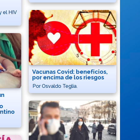
 el HIV
Vacunas Covid: beneficios,
por encima de los riesgos
Por Osvaldo Teglia.
un
po
ntino